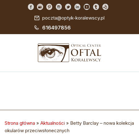
poczta@optyk-koralewscy.pl
616497856
Strona główna
»
Aktualności
»
Betty Barclay – nowa kolekcja
okularów przeciwsłonecznych