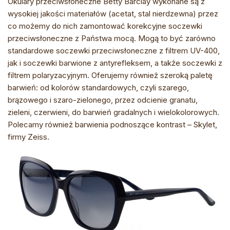
Okulary przeciwsłoneczne Betty Barclay wykonane są z
wysokiej jakości materiałów (acetat, stal nierdzewna) przez
co możemy do nich zamontować korekcyjne soczewki
przeciwsłoneczne z Państwa mocą. Mogą to być zarówno
standardowe soczewki przeciwsłoneczne z filtrem UV-400,
jak i soczewki barwione z antyrefleksem, a także soczewki z
filtrem polaryzacyjnym. Oferujemy również szeroką paletę
barwień: od kolorów standardowych, czyli szarego,
brązowego i szaro-zielonego, przez odcienie granatu,
zieleni, czerwieni, do barwień gradalnych i wielokolorowych.
Polecamy również barwienia podnoszące kontrast – Skylet,
firmy Zeiss.