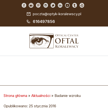
poczta@optyk-koralewscy.pl
616497856
Strona główna
»
Aktualności
»
Badanie wzroku
Opublikowano: 25 stycznia 2016