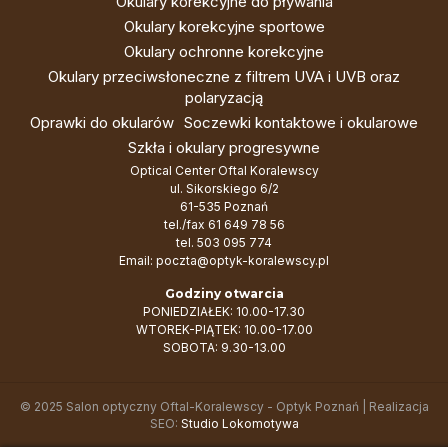
Okulary korekcyjne do pływania
Okulary korekcyjne sportowe
Okulary ochronne korekcyjne
Okulary przeciwsłoneczne z filtrem UVA i UVB oraz
polaryzacją
Oprawki do okularów
Soczewki kontaktowe i okularowe
Szkła i okulary progresywne
Optical Center Oftal Koralewscy
ul. Sikorskiego 6/2
61-535 Poznań
tel./fax
61 649 78 56
tel.
503 095 774
Email:
poczta@optyk-koralewscy.pl
Godziny otwarcia
PONIEDZIAŁEK: 10.00-17.30
WTOREK-PIĄTEK: 10.00-17.00
SOBOTA: 9.30-13.00
© 2025 Salon optyczny Oftal-Koralewscy - Optyk Poznań | Realizacja
SEO:
Studio Lokomotywa