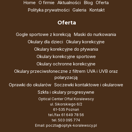
Home
O firmie
Aktualności
Blog
Oferta
Polityka prywatności
Galeria
Kontakt
Oferta
Gogle sportowe z korekcją
Maski do nurkowania
Okulary dla dzieci
Okulary korekcyjne
Okulary korekcyjne do pływania
Okulary korekcyjne sportowe
Okulary ochronne korekcyjne
Okulary przeciwsłoneczne z filtrem UVA i UVB oraz
polaryzacją
Oprawki do okularów
Soczewki kontaktowe i okularowe
Szkła i okulary progresywne
Optical Center Oftal Koralewscy
ul. Sikorskiego 6/2
61-535 Poznań
tel./fax
61 649 78 56
tel.
503 095 774
Email:
poczta@optyk-koralewscy.pl