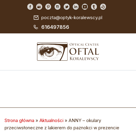
poczta@optyk-koralewscy.pl
616497856
Strona główna
»
Aktualności
»
ANNY – okulary
przeciwsłoneczne z lakierem do paznokci w prezencie